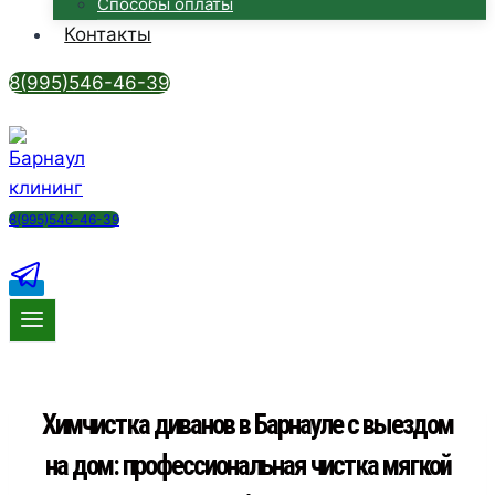
Способы оплаты
Контакты
8(995)546-46-39
8(995)546-46-39
Х
и
м
ч
и
с
т
к
а
д
и
в
а
н
о
в
в
Б
а
р
н
а
у
л
е
с
в
ы
е
з
д
о
м
н
а
д
о
м
:
п
р
о
ф
е
с
с
и
о
н
а
л
ь
н
а
я
ч
и
с
т
к
а
м
я
г
к
о
й