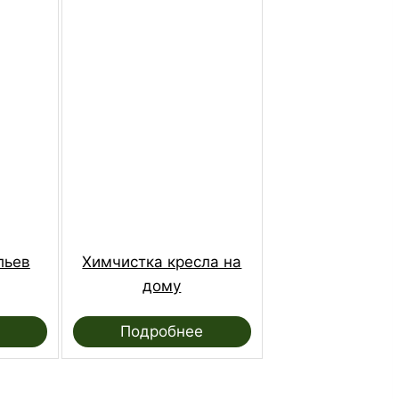
льев
Химчистка кресла на
дому
Подробнее