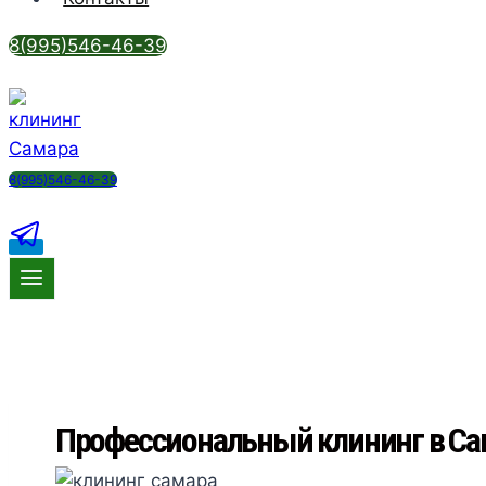
8(995)546-46-39
8(995)546-46-39
Профессиональный клининг в Са