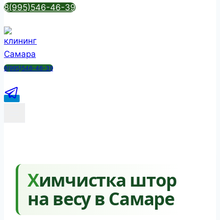
8(995)546-46-39
8(995)546-46-39
Химчистка штор
на весу в Самаре