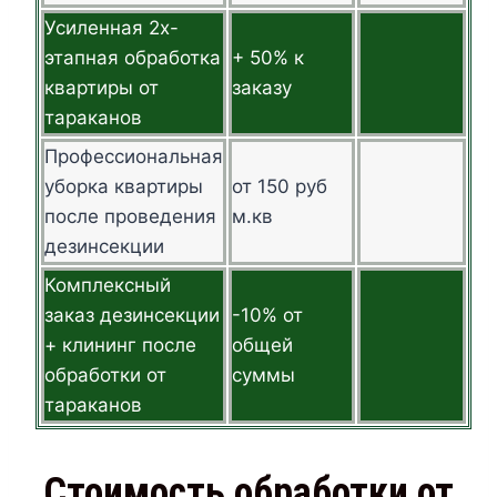
Усиленная 2х-
этапная обработка
+ 50% к
квартиры от
заказу
тараканов
Профессиональная
уборка квартиры
от 150 руб
после проведения
м.кв
дезинсекции
Комплексный
заказ дезинсекции
-10% от
+ клининг после
общей
обработки от
суммы
тараканов
Стоимость обработки от