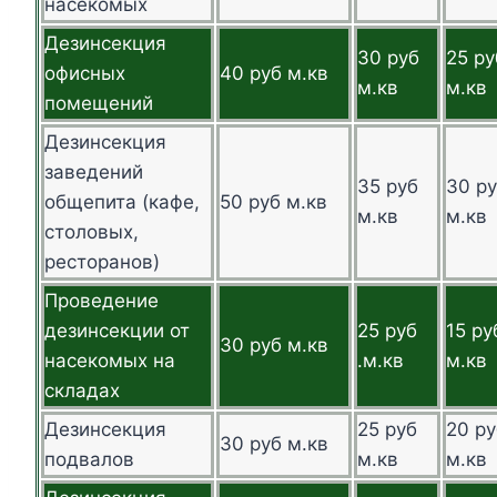
насекомых
Дезинсекция
30 руб
25 ру
офисных
40 руб м.кв
м.кв
м.кв
помещений
Дезинсекция
заведений
35 руб
30 р
общепита (кафе,
50 руб м.кв
м.кв
м.кв
столовых,
ресторанов)
Проведение
дезинсекции от
25 руб
15 ру
30 руб м.кв
насекомых на
.м.кв
м.кв
складах
Дезинсекция
25 руб
20 ру
30 руб м.кв
подвалов
м.кв
м.кв