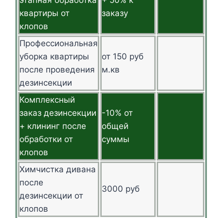
квартиры от
заказу
клопов
Профессиональная
уборка квартиры
от 150 руб
после проведения
м.кв
дезинсекции
Комплексный
заказ дезинсекции
-10% от
+ клининг после
общей
обработки от
суммы
клопов
Химчистка дивана
после
3000 руб
дезинсекции от
клопов