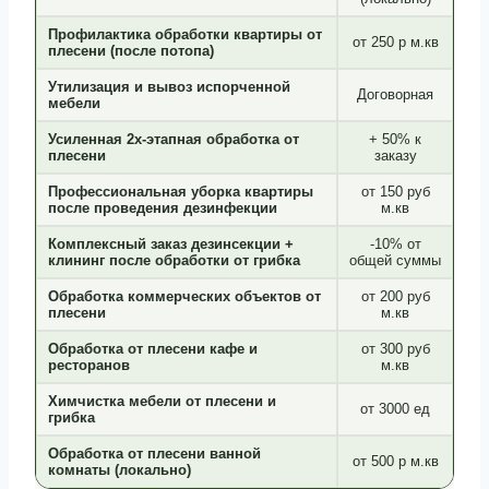
Профилактика обработки квартиры от
от 250 р м.кв
плесени (после потопа)
Утилизация и вывоз испорченной
Договорная
мебели
Усиленная 2х-этапная обработка от
+ 50% к
плесени
заказу
Профессиональная уборка квартиры
от 150 руб
после проведения дезинфекции
м.кв
Комплексный заказ дезинсекции +
-10% от
клининг после обработки от грибка
общей суммы
Обработка коммерческих объектов от
от 200 руб
плесени
м.кв
Обработка от плесени кафе и
от 300 руб
ресторанов
м.кв
Химчистка мебели от плесени и
от 3000 ед
грибка
Обработка от плесени ванной
от 500 р м.кв
комнаты (локально)