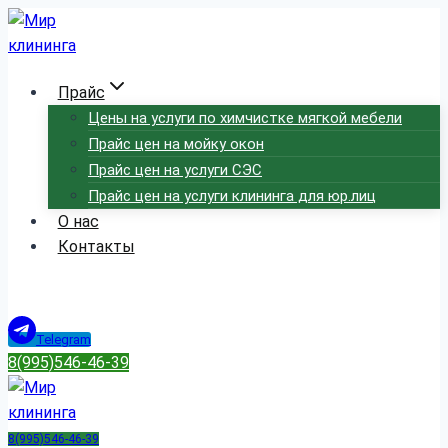
Перейти
к
содержимому
Прайс
Цены на услуги по химчистке мягкой мебели
Прайс цен на мойку окон
Прайс цен на услуги СЭС
Прайс цен на услуги клининга для юр.лиц
О нас
Контакты
Telegram
8(995)546-46-39
8(995)546-46-39