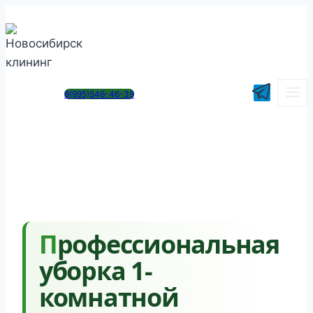
Перейти
к
содержимому
8(995)546-46-39
Профессиональная
уборка 1-
комнатной