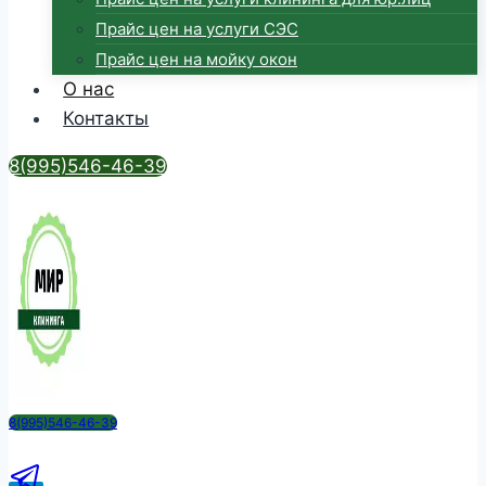
Прайс цен на услуги СЭС
Прайс цен на мойку окон
О нас
Контакты
8(995)546-46-39
8(995)546-46-39