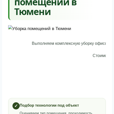
помещений в
Тюмени
Выполняем комплексную уборку офисов, то
Стоимость 
Подбор технологии под объект
✓
Оцениваем тип помещения, проходимость,