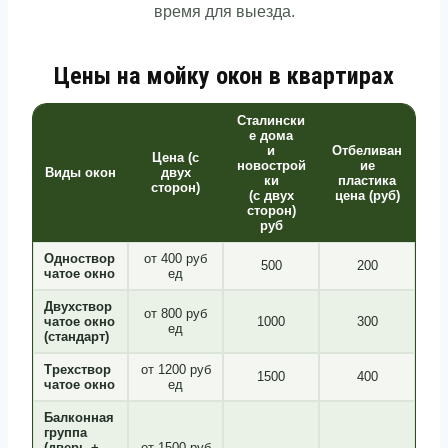
время для выезда.
Цены на мойку окон в квартирах
Сталински
е дома
и
Отбеливан
Цена (с
новострой
ие
Виды окон
двух
ки
пластика
сторон)
(с двух
цена (руб)
сторон)
руб
Одноствор
от 400 руб
500
200
чатое окно
ед
Двухствор
от 800 руб
чатое окно
1000
300
ед
(стандарт)
Трехствор
от 1200 руб
1500
400
чатое окно
ед
Балконная
группа
(дверь +
от 1500 руб