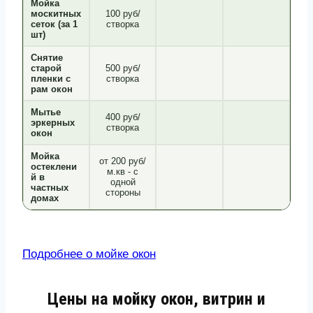
Мойка
москитных
100 руб/
сеток (за 1
створка
шт)
Снятие
старой
500 руб/
пленки с
створка
рам окон
Мытье
400 руб/
эркерных
створка
окон
Мойка
от 200 руб/
остеклени
м.кв - с
й в
одной
частных
стороны
домах
Подробнее о мойке окон
Цены на мойку окон, витрин и