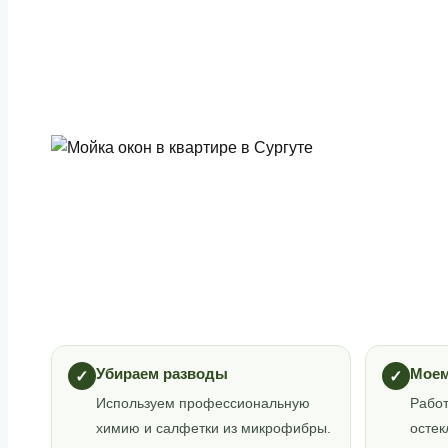
Убираем разводы
Моем
✓
✓
Используем профессиональную
Работ
химию и салфетки из микрофибры.
осте