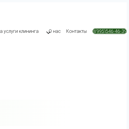
а услуги клининга
О нас
Контакты
8(995)546-46-39