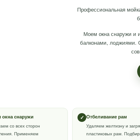
Профессиональная мойка 
б
Моем окна снаружи и 
балконами, лоджиями. 
сов
 окна снаружи
Отбеливание рам
✓
аем со всех сторон
Удаляем желтизну и загр
кления. Применяем
пластиковых рам. Подби