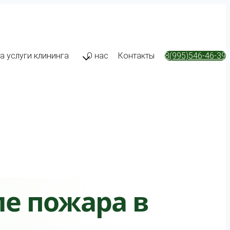
а услуги клининга
О нас
Контакты
8(995)546-46-39