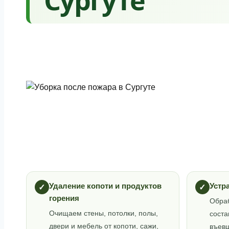
Удаление копоти и продуктов
Устр
✓
✓
горения
Обра
Очищаем стены, потолки, полы,
сост
двери и мебель от копоти, сажи,
въевш