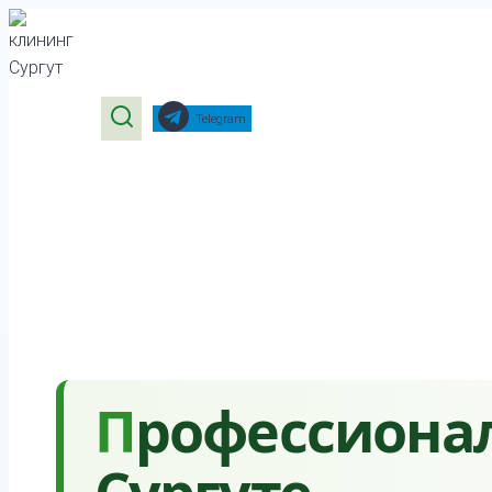
Перейти
к
содержимому
Telegram
Профессиональная уборка после пожара в
Сургуте