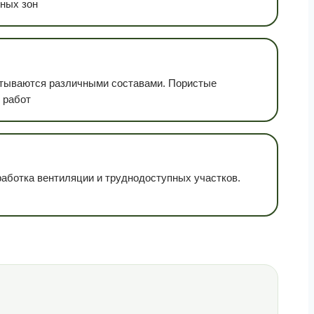
пных зон
батываются различными составами. Пористые
 работ
работка вентиляции и труднодоступных участков.