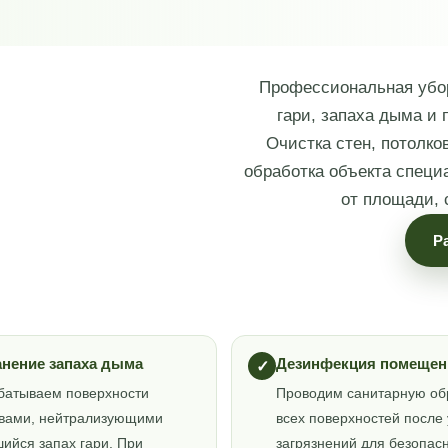
Профессиональная убор
гари, запаха дыма и
Очистка стен, потолко
обработка объекта спец
от площади, 
Р
анение запаха дыма
Дезинфекция помещен
✓
батываем поверхности
Проводим санитарную об
авами, нейтрализующими
всех поверхностей после
ийся запах гари. При
загрязнений для безопас