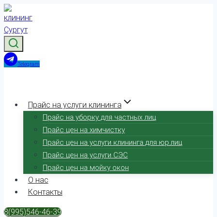
Перейти
к
содержимому
Telegram
Прайс на услуги клининга
Прайс на уборку для частных лиц
Прайс цен на химчистку
Прайс цен на услуги клининга для юр.лиц
Прайс цен на услуги СЭС
Прайс цен на мойку окон
О нас
Контакты
8(995)546-46-39