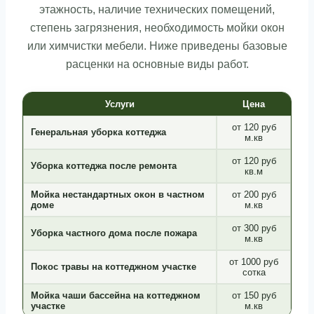
этажность, наличие технических помещений,
степень загрязнения, необходимость мойки окон
или химчистки мебели. Ниже приведены базовые
расценки на основные виды работ.
Услуги
Цена
от 120 руб
Генеральная уборка коттеджа
м.кв
от 120 руб
Уборка коттеджа после ремонта
кв.м
Мойка нестандартных окон в частном
от 200 руб
доме
м.кв
от 300 руб
Уборка частного дома после пожара
м.кв
от 1000 руб
Покос травы на коттеджном участке
сотка
Мойка чаши бассейна на коттеджном
от 150 руб
участке
м.кв