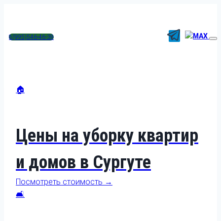
Перейти
к
содержимому
8(995)546-46-39
🏠
Цены на уборку квартир
и домов в Сургуте
Посмотреть стоимость →
🛋️